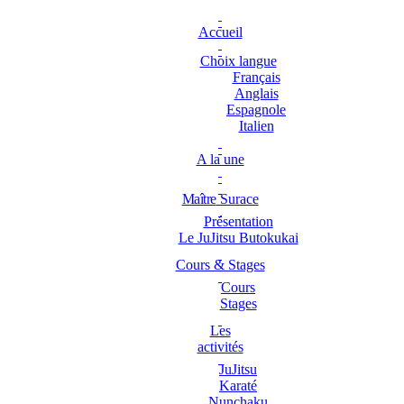
Accueil
Choix langue
Français
Anglais
Espagnole
Italien
A la une
Maître
Surace
Présentation
Le JuJitsu Butokukai
Cours & Stages
Cours
Stages
Les
activités
JuJitsu
Karaté
Nunchaku