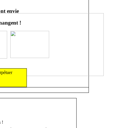
ont envie
changent !
rpétuer
 !