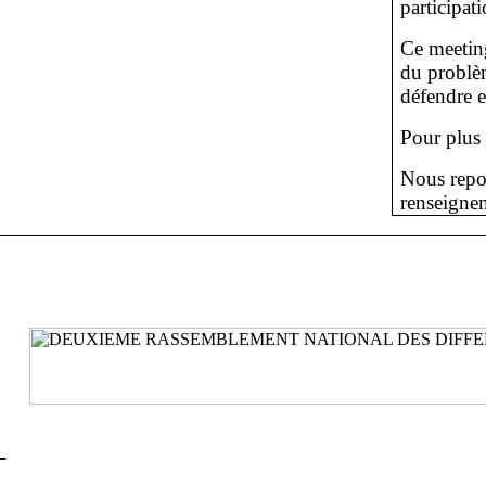
participati
Ce meetin
du problèm
défendre e
Pour plus 
Nous repor
renseigne