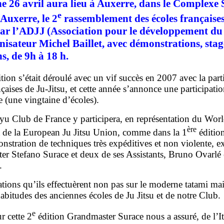
 26 avril aura lieu à Auxerre, dans le Complexe S
e
Auxerre, le 2
rassemblement des écoles françaises
r l’
ADJJ
(Association pour le développement du 
nisateur Michel Baillet, avec démonstrations, stag
ns, de 9h à 18 h.
tion s’était déroulé avec un vif succès en 2007 avec la part
nçaises de Ju-Jitsu, et cette année s’annonce une participati
 (une vingtaine d’écoles).
yu Club de France y participera, en représentation du Wor
ère
et de la European Ju Jitsu Union, comme dans la 1
édition
stration de techniques très expéditives et non violente, e
r Stefano Surace et deux de ses Assistants, Bruno Ovarlé
.
ions qu’ils effectuèrent non pas sur le moderne tatami mais
habitudes des anciennes écoles de Ju Jitsu et de notre Club.
e
 cette 2
édition Grandmaster Surace nous a assuré, de l’Ita