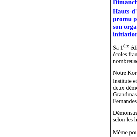
Dimanche
Hauts-d'
promu pa
son orga
initiatio
ère
Sa 1
édi
écoles fra
nombreuse
Notre Kor
Institute 
deux démon
Grandmaste
Fernandes
Démonstrat
selon les 
Même pour