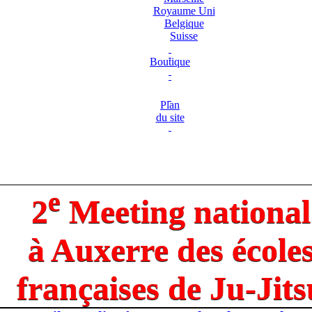
Royaume Uni
Belgique
Suisse
Boutique
Plan
du site
e
2
Meeting national
à Auxerre des école
françaises de Ju-Jits