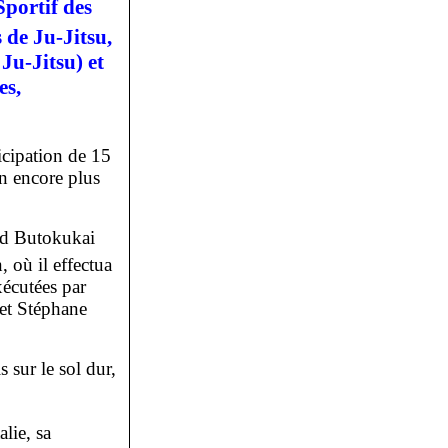
portif des
 de Ju-Jitsu,
Ju-Jitsu) et
es,
icipation de 15
on encore plus
ld Butokukai
, où il effectua
xécutées par
 et Stéphane
 sur le sol dur,
lie, sa