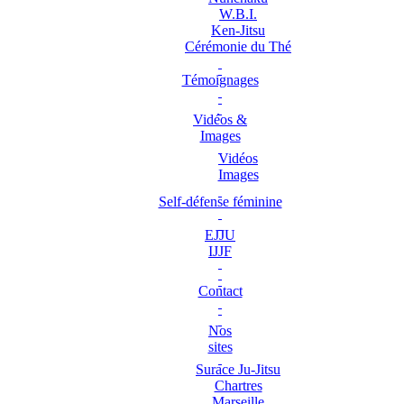
W.B.I.
Ken-Jitsu
Cérémonie du Thé
Témoignages
Vidéos &
Images
Vidéos
Images
Self-défense féminine
EJJU
IJJF
Contact
Nos
sites
Surace Ju-Jitsu
Chartres
Marseille