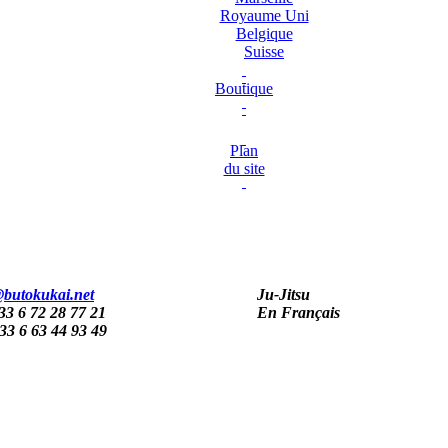
Royaume Uni
Belgique
Suisse
Boutique
Plan
du site
@butokukai.net
Ju-Jitsu
33 6 72 28 77 21
En Français
33 6 63 44 93 49