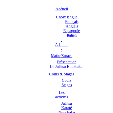
Accueil
Choix langue
Français
Anglais
Espagnole
Italien
A la une
Maître
Surace
Présentation
Le JuJitsu Butokukai
Cours & Stages
Cours
Stages
Les
activités
JuJitsu
Karaté
Nunchaku