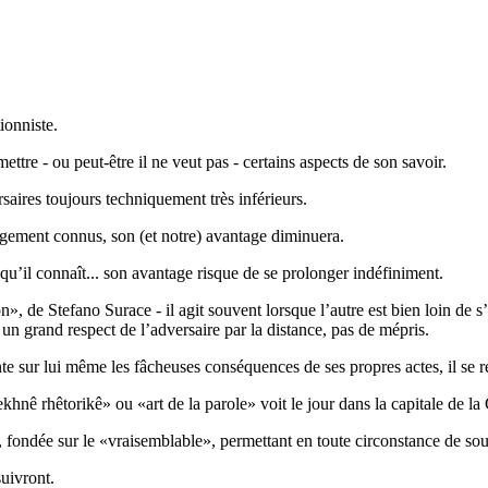
ionniste.
ettre - ou peut-être il ne veut pas - certains aspects de son savoir.
saires toujours techniquement très inférieurs.
argement connus, son (et notre) avantage diminuera.
qu’il connaît... son avantage risque de se prolonger indéfiniment.
 de Stefano Surace - il agit souvent lorsque l’autre est bien loin de s’y
t un grand respect de l’adversaire par la distance, pas de mépris.
te sur lui même les fâcheuses conséquences de ses propres actes, il se r
ekhnê rhêtorikê» ou «art de la parole» voit le jour dans la capitale de 
fondée sur le «vraisemblable», permettant en toute circonstance de sout
uivront.