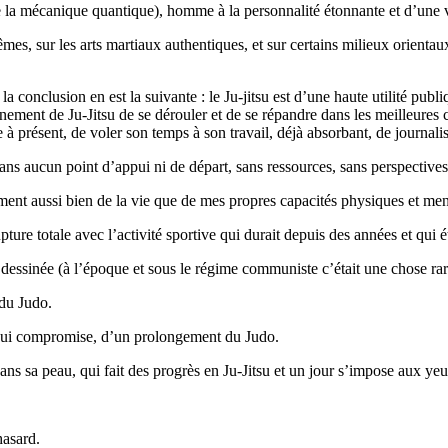
e que la mécanique quantique), homme à la personnalité étonnante et d’une
mes, sur les arts martiaux authentiques, et sur certains milieux orienta
t la conclusion en est la suivante : le Ju-jitsu est d’une haute utilité pu
ment de Ju-Jitsu de se dérouler et de se répandre dans les meilleures 
à présent, de voler son temps à son travail, déjà absorbant, de journalis
ans aucun point d’appui ni de départ, sans ressources, sans perspectives
nement aussi bien de la vie que de mes propres capacités physiques et men
ure totale avec l’activité sportive qui durait depuis des années et qui é
essinée (à l’époque et sous le régime communiste c’était une chose rare)
 du Judo.
’hui compromise, d’un prolongement du Judo.
dans sa peau, qui fait des progrès en Ju-Jitsu et un jour s’impose aux y
hasard.