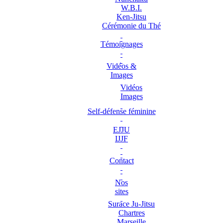
W.B.I.
Ken-Jitsu
Cérémonie du Thé
Témoignages
Vidéos &
Images
Vidéos
Images
Self-défense féminine
EJJU
IJJF
Contact
Nos
sites
Surace Ju-Jitsu
Chartres
Marseille