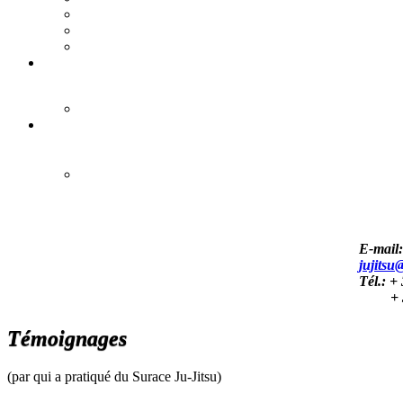
E-mail:
jujitsu
Tél.:
+ 
+ 
Témoignages
(par qui a pratiqué du Surace Ju-Jitsu)