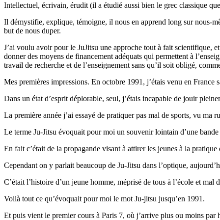
Intellectuel, écrivain, érudit (il a étudié aussi bien le grec classiqu
Il démystifie, explique, témoigne, il nous en apprend long sur nous-mê
but de nous duper.
J’ai voulu avoir pour le JuJitsu une approche tout à fait scientifique, e
donner des moyens de financement adéquats qui permettent à l’enseigne
travail de recherche et de l’enseignement sans qu’il soit obligé, comme 
Mes premières impressions.
En octobre 1991, j’étais venu en France s
Dans un état d’esprit déplorable, seul, j’étais incapable de jouir plei
La première année j’ai essayé de pratiquer pas mal de sports, vu ma rupt
Le terme Ju-Jitsu évoquait pour moi un souvenir lointain d’une bande d
En fait c’était de la propagande visant à attirer les jeunes à la pratique
Cependant on y parlait beaucoup de Ju-Jitsu dans l’optique, aujourd
C’était l’histoire d’un jeune homme, méprisé de tous à l’école et mal 
Voilà tout ce qu’évoquait pour moi le mot Ju-jitsu jusqu’en 1991.
Et puis vient le premier cours à Paris 7, où j’arrive plus ou moins par 