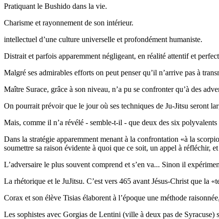
Pratiquant le Bushido dans la vie.
Charisme et rayonnement de son intérieur.
intellectuel d’une culture universelle et profondément humaniste.
Distrait et parfois apparemment négligeant, en réalité attentif et perfect
Malgré ses admirables efforts on peut penser qu’il n’arrive pas à transm
Maître Surace, grâce à son niveau, n’a pu se confronter qu’à des adver
On pourrait prévoir que le jour où ses techniques de Ju-Jitsu seront l
Mais, comme il n’a révélé - semble-t-il - que deux des six polyvalents 
Dans la stratégie apparemment menant à la confrontation «à la scorpion»,
soumettre sa raison évidente à quoi que ce soit, un appel à réfléchir, e
L’adversaire le plus souvent comprend et s’en va... Sinon il expérimen
La rhétorique et le JuJitsu.
C’est vers 465 avant Jésus-Christ que la «t
Corax et son élève Tisias élaborent à l’époque une méthode raisonnée, 
Les sophistes avec Gorgias de Lentini (ville à deux pas de Syracuse) s