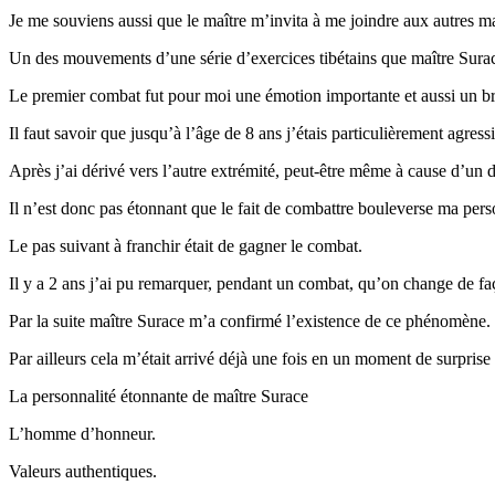
Je me souviens aussi que le maître m’invita à me joindre aux autres 
Un des mouvements d’une série d’exercices tibétains que maître Surace
Le premier combat fut pour moi une émotion importante et aussi un 
Il faut savoir que jusqu’à l’âge de 8 ans j’étais particulièrement agressi
Après j’ai dérivé vers l’autre extrémité, peut-être même à cause d’un dé
Il n’est donc pas étonnant que le fait de combattre bouleverse ma pers
Le pas suivant à franchir était de gagner le combat.
Il y a 2 ans j’ai pu remarquer, pendant un combat, qu’on change de faço
Par la suite maître Surace m’a confirmé l’existence de ce phénomène.
Par ailleurs cela m’était arrivé déjà une fois en un moment de surpris
La personnalité étonnante de maître Surace
L’homme d’honneur.
Valeurs authentiques.