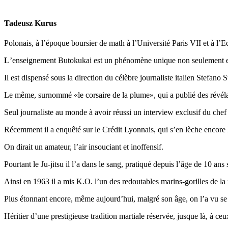
Tadeusz Kurus
Polonais, à l’époque boursier de math à l’Université Paris VII et à l
L
’enseignement Butokukai est un phénomène unique non seulement en
Il est dispensé sous la direction du célèbre journaliste italien Stefano S
Le même, surnommé «le corsaire de la plume», qui a publié des révélati
Seul journaliste au monde à avoir réussi un interview exclusif du chef
Récemment il a enquêté sur le Crédit Lyonnais, qui s’en lèche encore l
On dirait un amateur, l’air insouciant et inoffensif.
Pourtant le Ju-jitsu il l’a dans le sang, pratiqué depuis l’âge de 10 ans
Ainsi en 1963 il a mis K.O. l’un des redoutables marins-gorilles de la r
Plus étonnant encore, même aujourd’hui, malgré son âge, on l’a vu se
Héritier d’une prestigieuse tradition martiale réservée, jusque là, à c